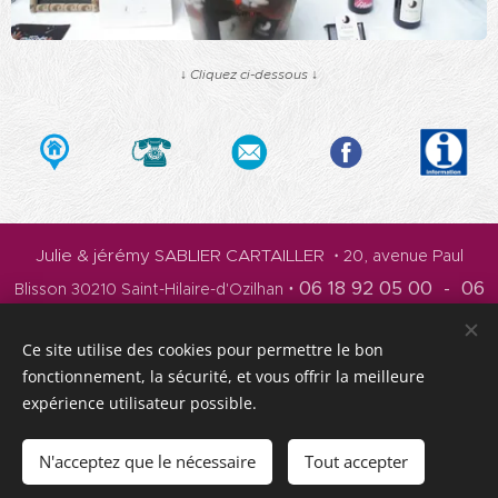
↓ Cliquez ci-dessous ↓
Julie & jérémy SABLIER CARTAILLER
• 20, avenue Paul
06 18 92 05 00 - 06
•
Blisson 30210 Saint-Hilaire-d'Ozilhan
79 23 34 59
•
domainedeujies@gmail.com
•
Ce site utilise des cookies pour permettre le bon
facebook.com/domainedeujies
fonctionnement, la sécurité, et vous offrir la meilleure
© Tous droits réservés • Crédits Photos Domaine d'Eujies et Marie
expérience utilisateur possible.
Maviel • Composition et réalisation DedGARD 2022 © •
L'abus
d'alcool est dangereux pour la santé à consommer avec modération.
N'acceptez que le nécessaire
Tout accepter
Optimisé par
Webnode
Cookies