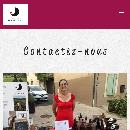
C o n t a c t e z - n o u s