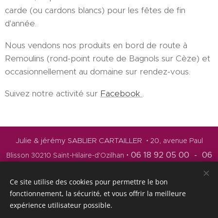
carde (ou cardons blancs) pour les fêtes de fin
d'année.
Nous vendons nos produits en bord de route à
Remoulins (rond-point route de Bagnols sur Cèze) et
occasionnellement au domaine sur rendez-vous.
Suivez notre activité sur
Facebook
.
Julie & jérémy SABLIER CARTAILLER
• 20, avenue Paul
06 18 92 05 00 - 06
•
Blisson 30210 Saint-Hilaire-d'Ozilhan
79 23 34 59
•
domainedeujies@gmail.com
•
Ce site utilise des cookies pour permettre le bon
facebook.com/domainedeujies
fonctionnement, la sécurité, et vous offrir la meilleure
© Tous droits réservés • Crédits Photos Domaine d'Eujies et Marie
expérience utilisateur possible.
Maviel • Composition et réalisation DedGARD 2022 © •
L'abus