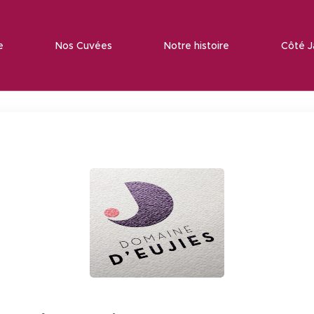
e ♦
♦ Nos Cuvées ♦
♦ Notre histoire ♦
♦ Côté J