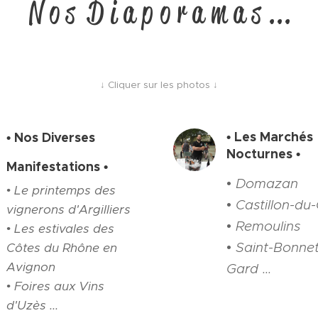
N o s D i a p o r a m a s ...
↓ Cliquer sur les photos ↓
• Les Marchés
• Nos Diverses
Nocturnes •
Manifestations •
• Domazan
• Le printemps des
• Castillon-du
vignerons d'Argilliers
• Remoulins
• Les estivales des
• Saint-Bonne
Côtes du Rhône en
Avignon
Gard ...
• Foires aux Vins
d'Uzès ...